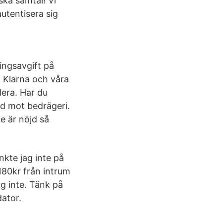
lska samtal! Vi
utentisera sig
ringsavgift på
. Klarna och våra
dera. Har du
d mot bedrägeri.
e är nöjd så
nkte jag inte på
180kr från intrum
jag inte. Tänk på
dator.