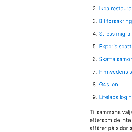
Ikea restaur
Bil forsakrin
Stress migr
Experis seatt
Skaffa samo
Finnvedens sä
G4s lon
Lifelabs login
Tillsammans välj
eftersom de inte 
affärer på sidor