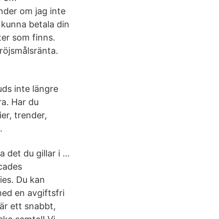
nder om jag inte
 kunna betala din
ter som finns.
dröjsmålsränta.
ds inte längre
ra. Har du
er, trender,
.
det du gillar i …
ecades
ies. Du kan
med en avgiftsfri
är ett snabbt,