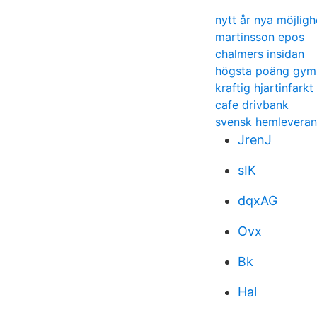
nytt år nya möjligh
martinsson epos
chalmers insidan
högsta poäng gym
kraftig hjartinfarkt
cafe drivbank
svensk hemleveran
JrenJ
sIK
dqxAG
Ovx
Bk
Hal