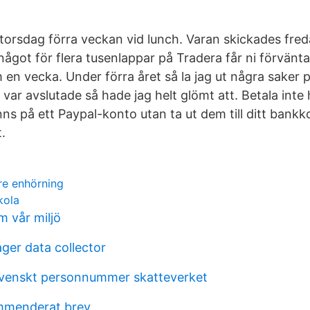
torsdag förra veckan vid lunch. Varan skickades fre
ja något för flera tusenlappar på Tradera får ni förvänta
en vecka. Under förra året så la jag ut några saker p
 var avslutade så hade jag helt glömt att. Betala inte
ns på ett Paypal-konto utan ta ut dem till ditt bankk
.
re enhörning
kola
m vår miljö
er data collector
venskt personnummer skatteverket
mmenderat brev