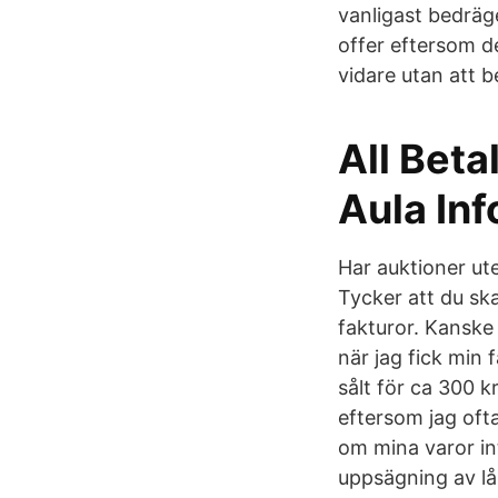
vanligast bedräge
offer eftersom de
vidare utan att b
All Beta
Aula In
Har auktioner ut
Tycker att du ska
fakturor. Kanske
när jag fick min 
sålt för ca 300 k
eftersom jag ofta
om mina varor int
uppsägning av lån