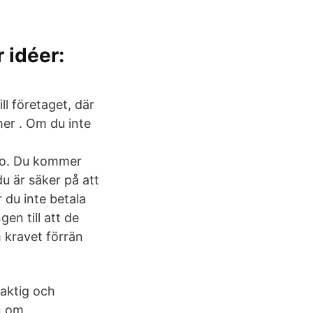
r idéer:
ll företaget, där
er . Om du inte
nto. Du kommer
du är säker på att
 du inte betala
en till att de
m kravet förrän
laktig och
n om