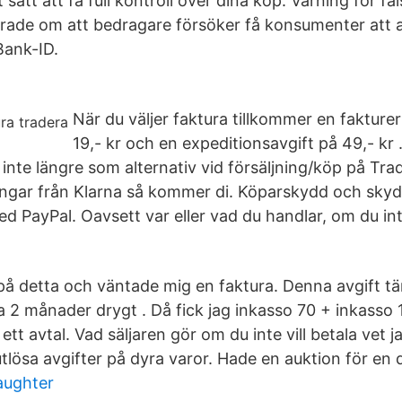
 sätt att få full kontroll över dina köp. Varning för fa
merade om att bedragare försöker få konsumenter att a
Bank-ID.
När du väljer faktura tillkommer en fakture
19,- kr och en expeditionsavgift på 49,- kr 
 inte längre som alternativ vid försäljning/köp på Tra
ngar från Klarna så kommer di. Köparskydd och skyd
d PayPal. Oavsett var eller vad du handlar, om du int
på detta och väntade mig en faktura. Denna avgift tä
a 2 månader drygt . Då fick jag inkasso 70 + inkasso 
å ett avtal. Vad säljaren gör om du inte vill betala vet 
utlösa avgifter på dyra varor. Hade en auktion för en 
daughter