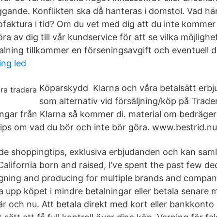
ggande. Konflikten ska då hanteras i domstol. Vad hä
ofaktura i tid? Om du vet med dig att du inte kommer
ra av dig till vår kundservice för att se vilka möjlighe
alning tillkommer en förseningsavgift och eventuell 
ng led
Köparskydd Klarna och våra betalsätt erbju
som alternativ vid försäljning/köp på Trade
ngar från Klarna så kommer di. material om bedrägeri
 tips om vad du bör och inte bör göra. www.bestrid.nu
de shoppingtips, exklusiva erbjudanden och kan samla 
lifornia born and raised, I’ve spent the past few d
gning and producing for multiple brands and compan
la upp köpet i mindre betalningar eller betala senare 
är och nu. Att betala direkt med kort eller bankkonto 