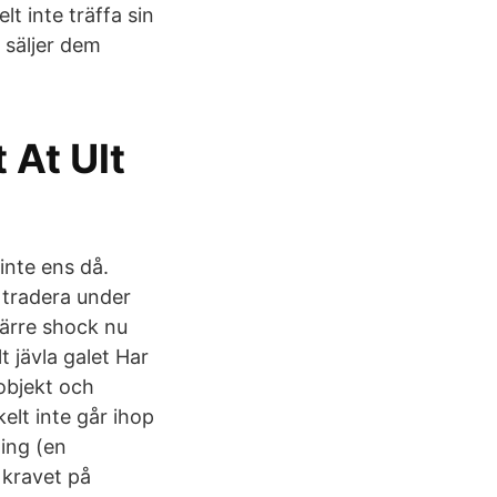
t inte träffa sin
n säljer dem
 At Ult
inte ens då.
å tradera under
märre shock nu
t jävla galet Har
 objekt och
elt inte går ihop
ning (en
 kravet på