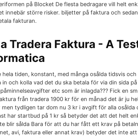
riformen på Blocket De flesta bedragare vill helt enkel
t innebär större risker. biljetter på faktura och seda
etala fakturan.
la Tradera Faktura - A Test
formatica
e hela tiden, konstant, med många osålda tidsvis och 
 in och kolla vad det du ska betala för via din sida p
 påminnelseavgifter etc som är inlagda??? Fick en s
faktura från tradera 1900 kr för en månad det är ju hel
r men tydligen tar dom nu 3 kr i avgift för alla osålda
st har startbud på 1 kr så betyder det att det helt enk
e blir sålda Bara för att du har fått ett krav på betal
et, avi, faktura eller annat krav) betyder det inte att