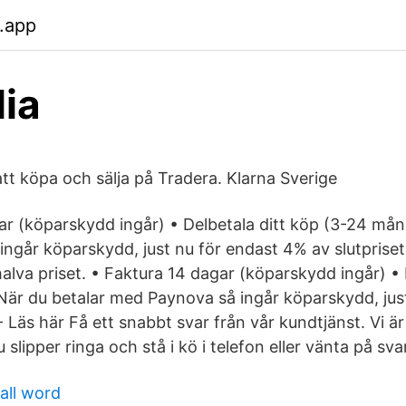
.app
lia
tt köpa och sälja på Tradera. Klarna Sverige
ar (köparskydd ingår) • Delbetala ditt köp (3-24 mån
ngår köparskydd, just nu för endast 4% av slutpriset 
lva priset. • Faktura 14 dagar (köparskydd ingår) • 
är du betalar med Paynova så ingår köparskydd, jus
- Läs här Få ett snabbt svar från vår kundtjänst. Vi är
 slipper ringa och stå i kö i telefon eller vänta på sva
all word