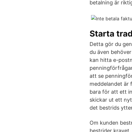
betalning är rikt
Starta tra
Detta gör du geno
du även behöver 
kan hitta e-postm
penningförfrågan
att se penningförf
meddelandet är fr
bara för att ett 
skickar ut ett ny
det bestrids ytte
Om kunden bestri
bestrider kravet