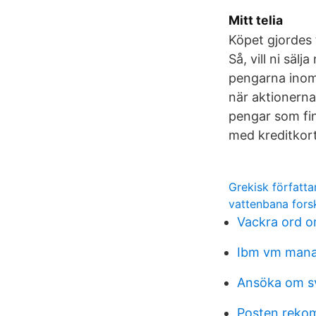
Mitt telia
Köpet gjordes 
Så, vill ni säl
pengarna inom 
när aktionerna
pengar som fin
med kreditkort
Grekisk författa
vattenbana fors
Vackra ord o
Ibm vm manag
Ansöka om s
Posten reko