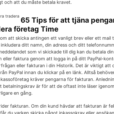
igt och att du måste betala kravet.
65 Tips för att tjäna penga
dera företag Time
m att skicka antingen ett vanligt brev eller ett mail ti
inkludera ditt namn, din adress och ditt telefonnumm
eddelandet som vi skickade till dig kan du betala din
 eller faktura genom att logga in på ditt PayPal-ko
rågan eller fakturan i din Historik. Det är viktigt att 
ån PayPal innan du klickar på en länk. Alltså behöver
inkassoföretag kräver pengarna för fakturan. Anledning
tt betalningskrav är för att de oftast inte läser igeno
rligare en gång.
der fakturan. Om din kund hävdar att fakturan är fe
, får du varken skicka något inkassokrav eller ansöka