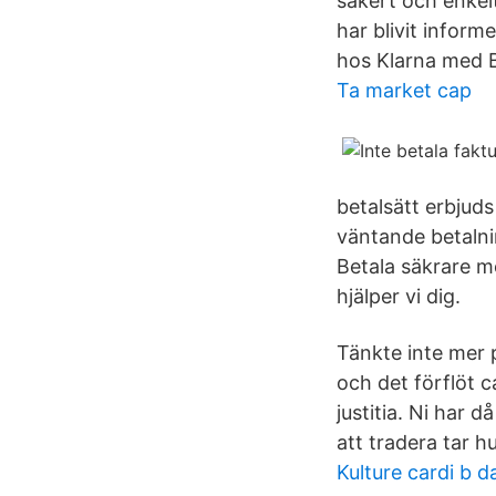
säkert och enkelt
har blivit infor
hos Klarna med 
Ta market cap
betalsätt erbjuds
väntande betalni
Betala säkrare me
hjälper vi dig.
Tänkte inte mer 
och det förflöt c
justitia. Ni har d
att tradera tar h
Kulture cardi b 