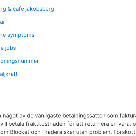
ang & café jakobsberg
gar
aine symptoms
le jobs
rdningsnummer
ljkraft
a något av de vanligaste betalningssätten som faktura
vill betala fraktkostnaden för att returnera en vara. o
 som Blocket och Tradera sker utan problem. Förskott