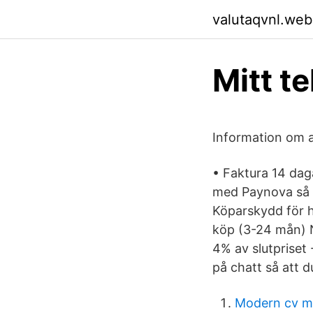
valutaqvnl.web
Mitt te
Information om a
• Faktura 14 dag
med Paynova så i
Köparskydd för ha
köp (3-24 mån) N
4% av slutpriset 
på chatt så att du
Modern cv m