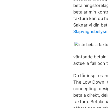
betalningsförelä
betalar min kont
faktura kan du hö
Saknar vi din bet
Släpvagnsbelysni
väntande betalni
aktuella fall och
Du får inspireran
The Low Down. Ca
concepting, desi
betala direkt, de
faktura. Betala h