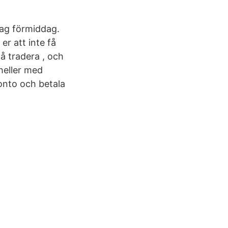
dag förmiddag.
 er att inte få
å tradera , och
 heller med
onto och betala